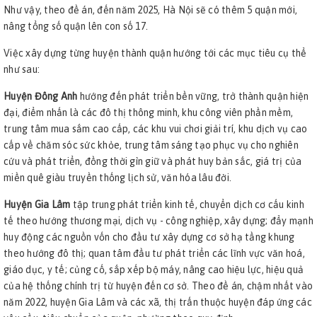
Như vậy, theo đề án, đến năm 2025, Hà Nội sẽ có thêm 5 quận mới,
nâng tổng số quận lên con số 17.
Việc xây dựng từng huyện thành quận hướng tới các mục tiêu cụ thể
như sau:
Huyện Đông Anh
hướng đến phát triển bền vững, trở thành quận hiện
đại, điểm nhấn là các đô thị thông minh, khu công viên phần mềm,
trung tâm mua sắm cao cấp, các khu vui chơi giải trí, khu dịch vụ cao
cấp về chăm sóc sức khỏe, trung tâm sáng tạo phục vụ cho nghiên
cứu và phát triển, đồng thời gìn giữ và phát huy bản sắc, giá trị của
miền quê giàu truyền thống lịch sử, văn hóa lâu đời.
Huyện Gia Lâm
tập trung phát triển kinh tế, chuyển dịch cơ cấu kinh
tế theo hướng thương mại, dịch vụ - công nghiệp, xây dựng; đẩy mạnh
huy động các nguồn vốn cho đầu tư xây dựng cơ sở hạ tầng khung
theo hướng đô thị; quan tâm đầu tư phát triển các lĩnh vực văn hoá,
giáo dục, y tế; củng cố, sắp xếp bộ máy, nâng cao hiệu lực, hiệu quả
của hệ thống chính trị từ huyện đến cơ sở. Theo đề án, chậm nhất vào
năm 2022, huyện Gia Lâm và các xã, thị trấn thuộc huyện đáp ứng các