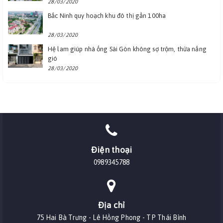
28/03/2020
Bắc Ninh quy hoạch khu đô thị gần 100ha
28/03/2020
Hệ lam giúp nhà ống Sài Gòn không sợ trộm, thừa nắng
gió
28/03/2020
Điện thoại
0989345788
Địa chỉ
75 Hai Bà Trưng - Lê Hồng Phong - TP Thái Bình