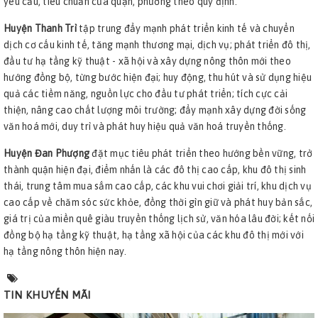
yêu cầu, tiêu chuẩn của quận, phường theo quy định.
Huyện Thanh Trì
tập trung đẩy mạnh phát triển kinh tế và chuyển
dịch cơ cấu kinh tế, tăng mạnh thương mại, dịch vụ; phát triển đô thị,
đầu tư hạ tầng kỹ thuật - xã hội và xây dựng nông thôn mới theo
hướng đồng bộ, từng bước hiện đại; huy động, thu hút và sử dụng hiệu
quả các tiềm năng, nguồn lực cho đầu tư phát triển; tích cực cải
thiện, nâng cao chất lượng môi trường; đẩy mạnh xây dựng đời sống
văn hoá mới, duy trì và phát huy hiệu quả văn hoá truyền thống.
Huyện Đan Phượng
đặt mục tiêu phát triển theo hướng bền vững, trở
thành quận hiện đại, điểm nhấn là các đô thị cao cấp, khu đô thị sinh
thái, trung tâm mua sắm cao cấp, các khu vui chơi giải trí, khu dịch vụ
cao cấp về chăm sóc sức khỏe, đồng thời gìn giữ và phát huy bản sắc,
giá trị của miền quê giàu truyền thống lịch sử, văn hóa lâu đời; kết nối
đồng bộ hạ tầng kỹ thuật, hạ tầng xã hội của các khu đô thị mới với
hạ tầng nông thôn hiện nay.
TIN KHUYẾN MÃI